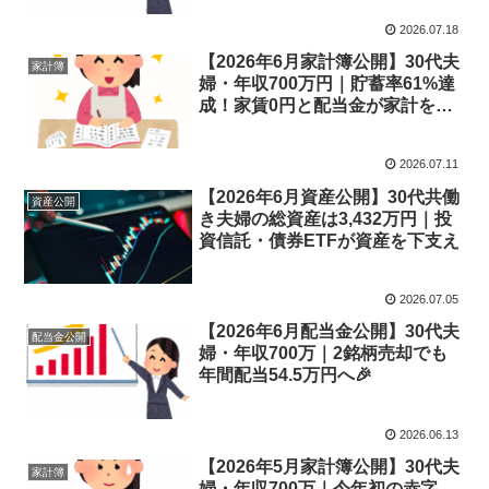
2026.07.18
【2026年6月家計簿公開】30代夫
家計簿
婦・年収700万円｜貯蓄率61%達
成！家賃0円と配当金が家計を支
えた1か月
2026.07.11
【2026年6月資産公開】30代共働
資産公開
き夫婦の総資産は3,432万円｜投
資信託・債券ETFが資産を下支え
2026.07.05
【2026年6月配当金公開】30代夫
配当金公開
婦・年収700万｜2銘柄売却でも
年間配当54.5万円へ🎉
2026.06.13
【2026年5月家計簿公開】30代夫
家計簿
婦・年収700万｜今年初の赤字…