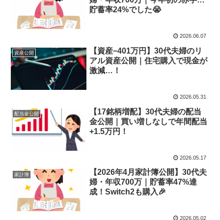
貯蓄率24%でした😭
2026.06.07
【資産−401万円】30代夫婦のリ
資産公開
アル資産公開｜住宅購入で現金が
激減…！
2026.05.31
【17銘柄増配】30代夫婦の配当
配当金公開
金公開｜買い増しなしで年間配当
+1.5万円！
2026.05.17
【2026年4月家計簿公開】30代夫
家計簿
婦・年収700万｜貯蓄率47%達
成！Switch2も購入🎉
2026.05.02